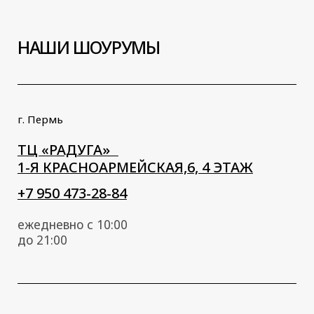
СТУЛЬЯ
БАРНЫЕ СТУЛЬЯ
ОБЕДЕННЫЕ СТОЛЫ
ЖУРНАЛЬНЫЕ СТОЛЫ
ДИВАНЫ
КРЕСЛА
КРОВАТИ
ПУФЫ
О КОМПАНИИ
ПАРТНЁРАМ
ТКАНИ
МАТЕРИАЛЫ ДЛЯ СТОЛОВ
© 2020–2026
Политика конфиденциальности
&
Разработано студией
EZ