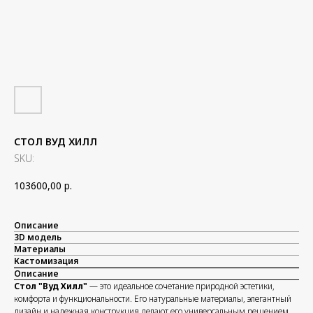
СТОЛ ВУД ХИЛЛ
SKU:
103600,00
р.
Описание
3D модель
Материалы
Кастомизация
Описание
Стол "Вуд Хилл"
— это идеальное сочетание природной эстетики,
комфорта и функциональности. Его натуральные материалы, элегантный
дизайн и надежная конструкция делают его универсальным решением