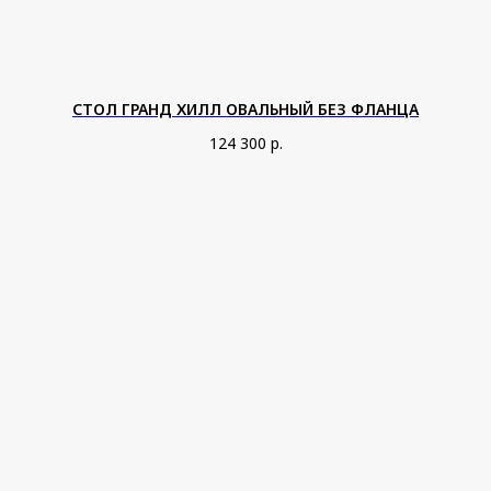
СТОЛ ГРАНД ХИЛЛ ОВАЛЬНЫЙ БЕЗ ФЛАНЦА
ОСТАВЬТЕ ЗАЯВКУ,
124 300
р.
ЧТОБЫ ПОЛУЧИТЬ
ИНДИВИДУАЛЬНЫЙ РАСЧЁТ
ПРОЕКТА
Имя
+7
Город
Я согласен с
Политикой
конфиденциальности