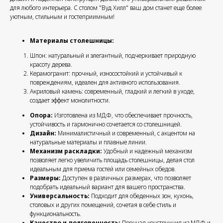
для любого интерьера. С столом "Вуд Хилл" ваш дом станет еще более
уютным, стильным и гостеприимным!
Материалы столешницы:
Шпон: натуральный и элегантный, подчеркивает природную
красоту дерева.
Керамогранит: прочный, износостойкий и устойчивый к
повреждениям, идеален для активного использования.
Акриловый камень: современный, гладкий и легкий в уходе,
создает эффект монолитности.
Опора:
Изготовлена из МДФ, что обеспечивает прочность,
устойчивость и гармонично сочетается со столешницей.
Дизайн:
Минималистичный и современный, с акцентом на
натуральные материалы и плавные линии.
Механизм раскладки:
Удобный и надежный механизм
позволяет легко увеличить площадь столешницы, делая стол
идеальным для приема гостей или семейных обедов.
Размеры:
Доступен в различных размерах, что позволяет
подобрать идеальный вариант для вашего пространства.
Универсальность:
Подходит для обеденных зон, кухонь,
столовых и других помещений, сочетая в себе стиль и
функциональность.
Качество и долговечность:
Прочная конструкция из МДФ и