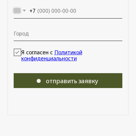
ежедневно с 10:00
до 21:00
г. Екатеринбург
ИЦ «ASTROOM»
ЦВИЛЛИНГА 1, 4 ЭТАЖ, ГАЛЕРЕЯ Б.
+7 922 308 30-16
+7 922 244 07-36
ежедневно
с 11:00 до 19:00
8 950 473-28-84
zonko2020@mail.ru