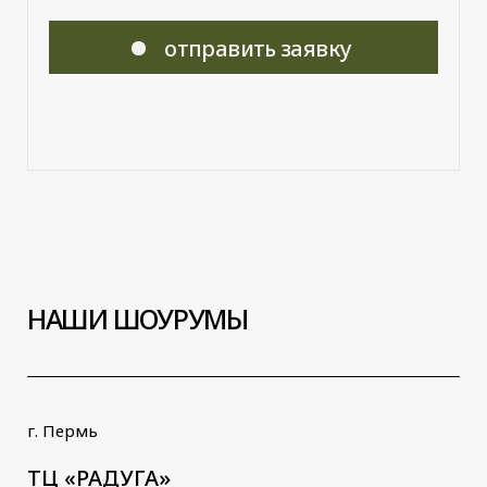
+7 922 308 30-16
+7 922 244 07-36
ежедневно
с 11:00 до 19:00
8 950 473-28-84
zonko2020@mail.ru
СТУЛЬЯ
БАРНЫЕ СТУЛЬЯ
ОБЕДЕННЫЕ СТОЛЫ
ЖУРНАЛЬНЫЕ СТОЛЫ
ДИВАНЫ
КРЕСЛА
КРОВАТИ