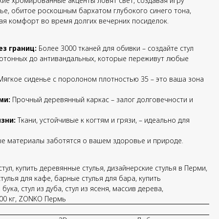
кие хромированные акценты ловят свет, создавая игру
нье, обитое роскошным бархатом глубокого синего тона,
ая комфорт во время долгих вечерних посиделок.
з границ:
Более 3000 тканей для обивки – создайте стул
нотонных до антивандальных, которые переживут любые
ягкое сиденье с поролоном плотностью 35 – это ваша зона
ми:
Прочный деревянный каркас – залог долговечности и
зни:
Ткани, устойчивые к когтям и грязи, – идеально для
ые материалы заботятся о вашем здоровье и природе.
стул, купить деревянные стулья, дизайнерские стулья в Перми,
стулья для кафе, барные стулья для бара, купить
бука, стул из дуба, стул из ясеня, массив дерева,
300 кг, ZONKO Пермь