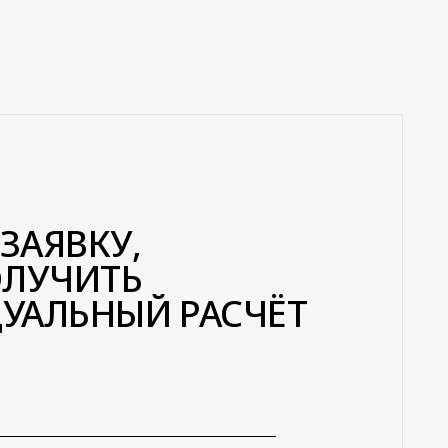
У,
ТЬ
ЫЙ РАСЧЁТ
нциальности
вку