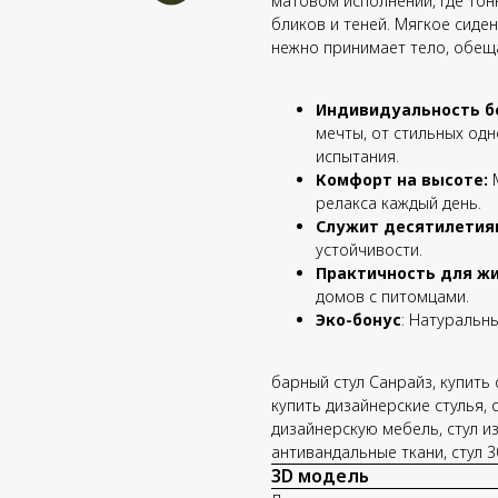
матовом исполнении, где тон
бликов и теней. Мягкое сиде
нежно принимает тело, обещ
Индивидуальность бе
мечты, от стильных од
испытания.
Комфорт на высоте:
М
релакса каждый день.
Служит десятилетия
устойчивости.
Практичность для жи
домов с питомцами.
Эко-бонус
: Натуральн
барный стул Санрайз, купить 
купить дизайнерские стулья, 
дизайнерскую мебель, стул из 
антивандальные ткани, стул 
3D модель