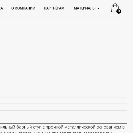
CA
CA
О КОМПАНИИ
О КОМПАНИИ
ПАРТНЁРАМ
ПАРТНЁРАМ
МАТЕРИАЛЫ
МАТЕРИАЛЫ
0
тильный барный стул с прочной металлической основанием в